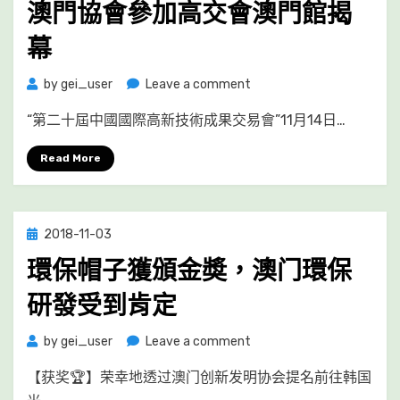
澳門協會參加高交會澳門館揭
幕
on
by
gei_user
Leave a comment
澳
“第二十屆中國國際高新技術成果交易會”11月14日…
門
協
Read More
會
參
加
高
Posted
2018-11-03
交
on
會
環保帽子獲頒金奬，澳门環保
澳
研發受到肯定
門
館
揭
on
by
gei_user
Leave a comment
幕
環
【获奖🏆】荣幸地透过澳门创新发明协会提名前往韩国
保
帽