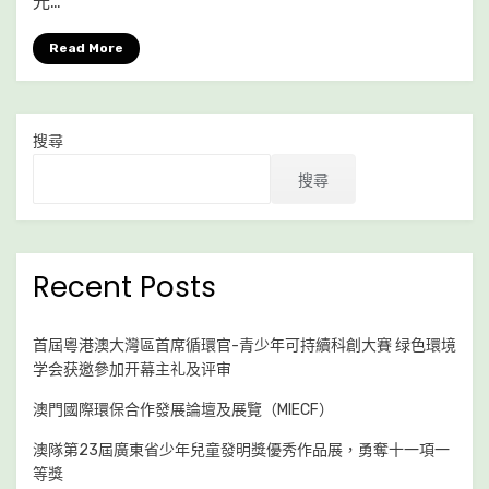
光…
子
獲
Read More
頒
金
奬，
搜尋
澳
门
搜尋
環
保
研
發
Recent Posts
受
到
肯
首屆粵港澳大灣區首席循環官-青少年可持續科創大賽 绿色環境
定
学会获邀參加开幕主礼及评审
澳門國際環保合作發展論壇及展覽（MIECF）
澳隊第23屆廣東省少年兒童發明獎優秀作品展，勇奪十一項一
等獎