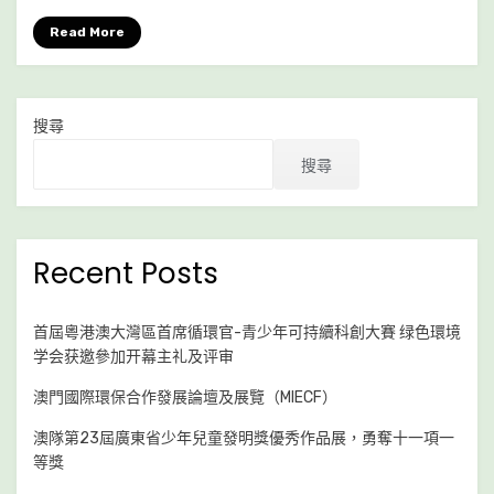
澳
Read More
大
灣
區
環
搜尋
保
建
搜尋
設
總
會
成
Recent Posts
立
商
貿
首屆粵港澳大灣區首席循環官-青少年可持續科創大賽 绿色環境
館
学会获邀參加开幕主礼及评审
澳門國際環保合作發展論壇及展覽（MIECF）
澳隊第23屆廣東省少年兒童發明獎優秀作品展，勇奪十一項一
等獎