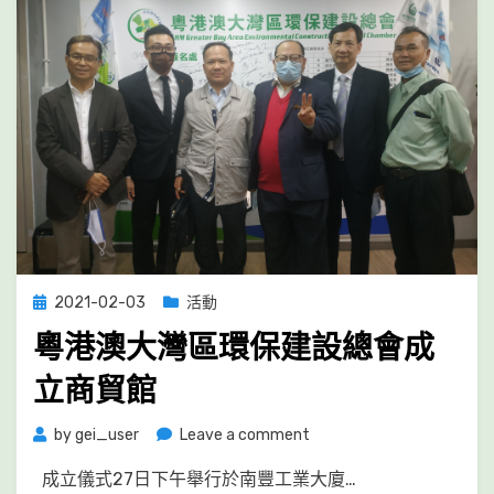
Posted
2021-02-03
活動
on
粵港澳大灣區環保建設總會成
立商貿館
on
by
gei_user
Leave a comment
粵
成立儀式27日下午舉行於南豐工業大廈…
港