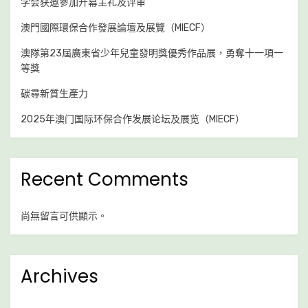
学会获邀參加开幕主礼及评审
澳
澳門國際環保合作發展論壇及展覽（MIECF）
門
隊
澳隊第23屆廣東省少年兒童發明獎優秀作品展，勇奪十一項一
獲
等獎
皇
冠
碳尋新質生產力
特
2025年澳门国际环保合作发展论坛及展览（MIECF）
別
獎
Recent Comments
尚無留言可供顯示。
Archives