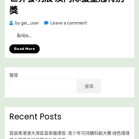
獎
on
by
gei_user
Leave a comment
2020
&nbs…
第
三
Read More
十
四
屆
日
搜尋
本
創
搜尋
新
天
才
世
Recent Posts
界
發
明
首屆粵港澳大灣區首席循環官-青少年可持續科創大賽 绿色環境
展