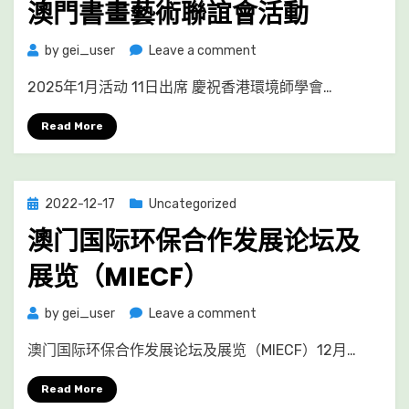
澳門書畫藝術聯誼會活動
on
by
gei_user
Leave a comment
澳
2025年1月活动 11日出席 慶祝香港環境師學會…
門
書
Read More
畫
藝
術
聯
Posted
2022-12-17
Uncategorized
誼
on
會
澳门国际环保合作发展论坛及
活
展览（MIECF）
動
on
by
gei_user
Leave a comment
澳
澳门国际环保合作发展论坛及展览（MIECF）12月…
门
国
Read More
际