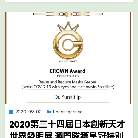
环
保
合
作
发
展
论
坛
及
展
览
（MIECF）
Posted
2020-09-02
Uncategorized
on
2020第三十四屆日本創新天才
世界發明展 澳門隊獲皇冠特別