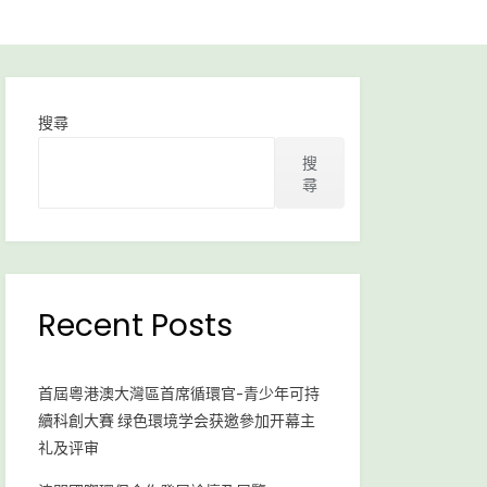
搜尋
搜
尋
Recent Posts
首屆粵港澳大灣區首席循環官-青少年可持
續科創大賽 绿色環境学会获邀參加开幕主
礼及评审