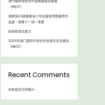
澳門國際環保合作發展論壇及展覽
（MIECF）
澳隊第23屆廣東省少年兒童發明獎優秀作
品展，勇奪十一項一等獎
碳尋新質生產力
2025年澳门国际环保合作发展论坛及展览
（MIECF）
Recent Comments
尚無留言可供顯示。