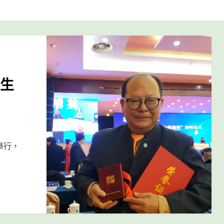
9生
舉行，