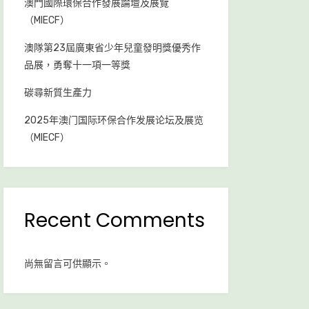
澳門國際環保合作發展論壇及展覽
（MIECF）
澳隊第23屆廣東省少年兒童發明獎優秀作
品展，勇奪十一項一等獎
碳尋新質生產力
2025年澳门国际环保合作发展论坛及展览
（MIECF）
Recent Comments
尚無留言可供顯示。