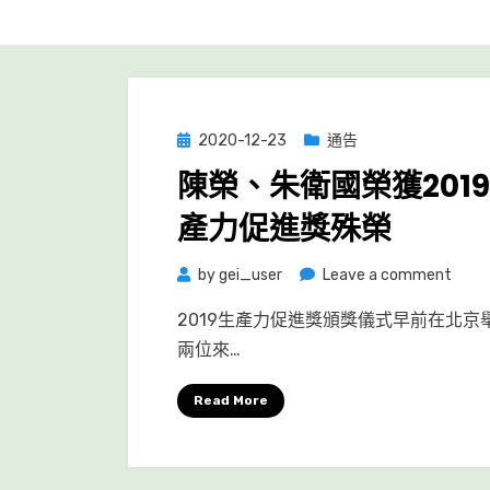
Posted
2020-12-23
通告
on
陳榮、朱衛國榮獲201
產力促進獎殊榮
on
by
gei_user
Leave a comment
陳
2019生產力促進獎頒獎儀式早前在北京
榮、
兩位來…
朱
衛
Read More
國
榮
獲