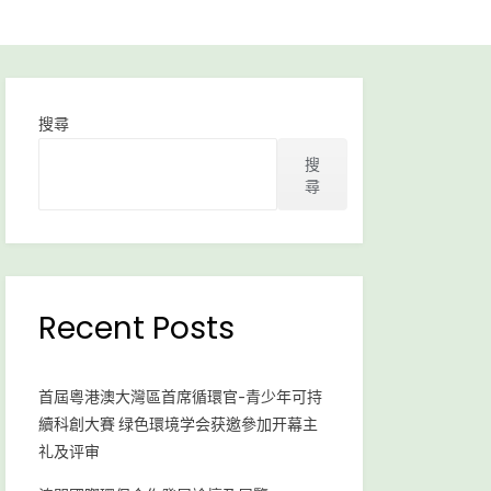
搜尋
搜
尋
Recent Posts
首屆粵港澳大灣區首席循環官-青少年可持
續科創大賽 绿色環境学会获邀參加开幕主
礼及评审