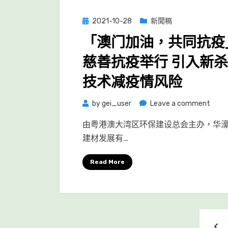
Posted
2021-10-28
新聞稿
on
「澳门加油，共同抗疫
慈善抗疫举行 引入新
技术减疫情风险
on
by
gei_user
Leave a comment
「澳
由粤港澳大湾区环保建设总会主办，华
门
建材发展有…
加
油，
Read More
共
同
抗
疫」
文
慈
PR