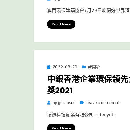
澳
澳門環保建築協會7月28日晚假好世界酒
門
環
Read More
保
建
築
協
會
慶
Posted
2022-08-20
新聞稿
祝
on
中銀香港企業環保領先
成
立
獎2021
十
三
on
by
gei_user
Leave a comment
周
中
環源科技實業有限公司 – Recycl…
年
銀
慶
香
Read More
及