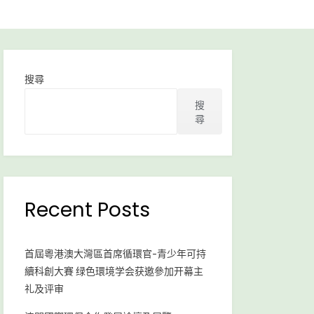
搜尋
搜
尋
Recent Posts
首屆粵港澳大灣區首席循環官-青少年可持
續科創大賽 绿色環境学会获邀參加开幕主
礼及评审