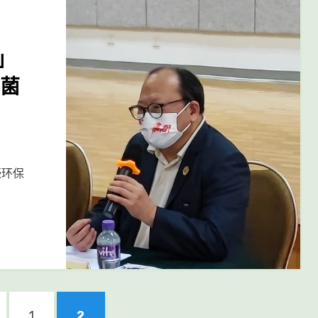
」
杀菌
濠环保
EVIOUS
PAGE
PAGE
1
2