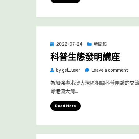
港
第
企
五
業
屆
環
理
保
監
領
Posted
2022-07-24
新聞稿
事
先
on
就
科普生態發明講座
大
職
獎
及
on
by
gei_user
Leave a comment
2021
魯
科
為加強粵港澳大灣區相關科普團體的交
班
普
粵港澳大灣…
先
生
師
態
Read More
寶
發
誕
明
晚
講
宴
座