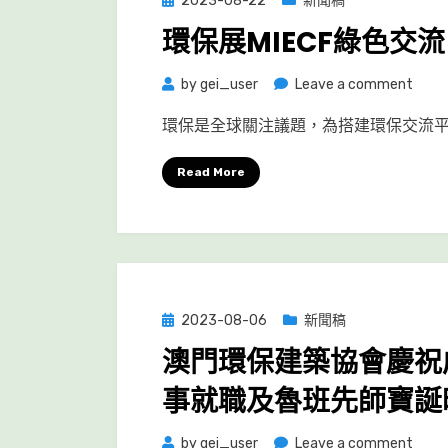
2023-08-22
新聞稿
on
環保展MIECF綠色交
on
by
gei_user
Leave a comment
環
環保是全球關注議題，為搭建環保交流平
保
展
Read More
MIEC
綠
色
交
流
良
Posted
2023-08-06
新聞稿
機
on
澳門環保建築協會慶祝
事就職及魯班先師寶誕
on
by
gei_user
Leave a comment