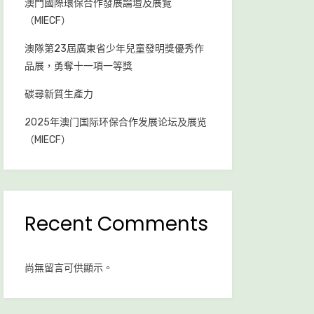
澳門國際環保合作發展論壇及展覽
（MIECF）
澳隊第23屆廣東省少年兒童發明獎優秀作
品展，勇奪十一項一等獎
碳尋新質生產力
2025年澳门国际环保合作发展论坛及展览
（MIECF）
Recent Comments
尚無留言可供顯示。