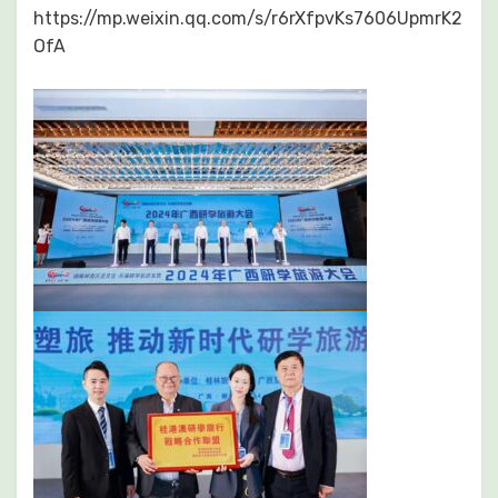
https://mp.weixin.qq.com/s/r6rXfpvKs7606UpmrK2
OfA