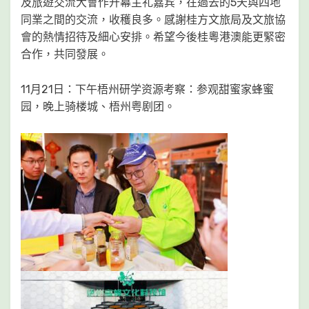
及旅遊交流大會作开幕主礼嘉宾，在過去的5天與四地
同業之間的交流，收穫良多。感謝桂方文旅局及文旅協
會的熱情招待及細心安排。希望今後桂粵港澳能更緊密
合作，共同發展。
11月21日：下午梧州研学资源考察：参观甜蜜家蜂蜜
园，晚上骑楼城、梧州粤剧团。