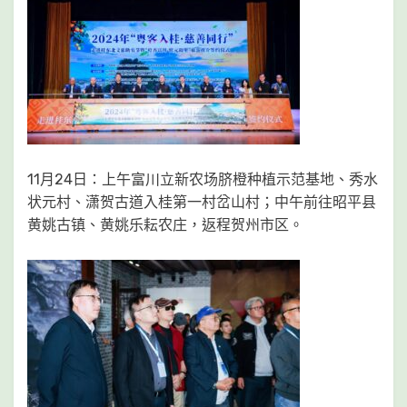
11月24日：上午富川立新农场脐橙种植示范基地、秀水
状元村、潇贺古道入桂第一村岔山村；中午前往昭平县
黄姚古镇、黄姚乐耘农庄，返程贺州市区。