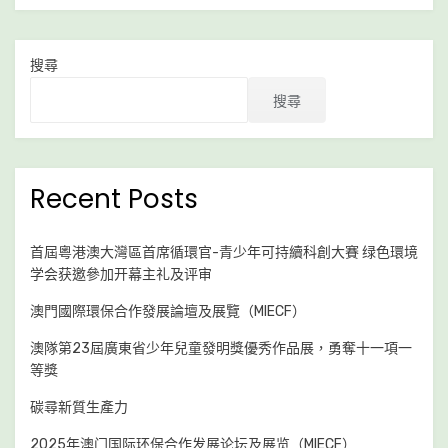
搜尋
搜尋
Recent Posts
首屆粵港澳大灣區首席循環官-青少年可持續科創大賽 绿色環境
学会获邀參加开幕主礼及评审
澳門國際環保合作發展論壇及展覽（MIECF）
澳隊第23屆廣東省少年兒童發明獎優秀作品展，勇奪十一項一
等獎
碳尋新質生產力
2025年澳门国际环保合作发展论坛及展览（MIECF）