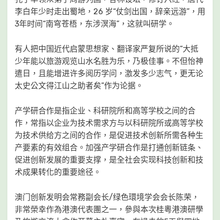
李白年少时走出蜀地，26 岁“仗剑出国，辞亲远游”，用
3年时间“南穹苍梧，东涉溟海”，这就叫研学。
有人把中国近代启蒙思想家、翻译家严复所说的“大抵
少年能以旅游观览山水名胜为乐，乃极佳事。不但怡神
遣日，且能增进许多阅历学问，激发多少志气，更无论
太史公文得江山之助者矣”作为论据。
产学研合作是指企业、科研院所和高等学校之间的合
作，常指以企业为技术需求方与以科研院所或高等学校
为技术供给方之间的合作，是促进技术创新所需各种生
产要素的有效组合。加强产学研合作是打通创新链条、
促进创新发展的重要支撑，是全社会实现科技创新和技
术成果转化的重要途径。
澳门创新发明会常務副会长/绿色環境学会会长陈荣，
非常榮幸作為港澳代表團之一，參與本次桂粵港澳研學