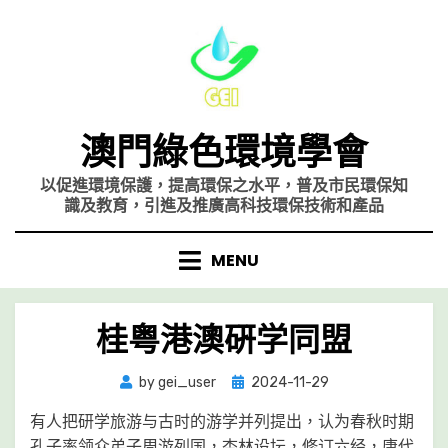
Skip
to
content
澳門綠色環境學會
以促進環境保護，提高環保之水平，普及市民環保知
識及教育，引進及推廣高科技環保技術和產品
MENU
桂粤港澳硏学同盟
Posted
by
gei_user
2024-11-29
on
有人把研学旅游与古时的游学并列提出，认为春秋时期
孔子率领众弟子周游列国，杏林设坛，修订六经，唐代