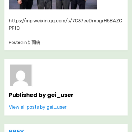
https://mp.weixin.qq.com/s/7C37eeDrxpgrH5BAZC
PFtQ
Posted in
新聞稿
Published by
gei_user
View all posts by gei_user
PREV