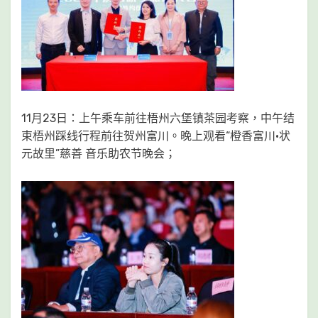
11月23日：上午乘车前往梧州六堡镇茶园考察，中午结
束梧州踩线行程前往贺州富川。晚上观看“橙香富川·状
元故里”慈善 音乐助农节晚会；